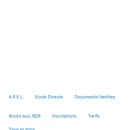
A.P.E.L.
Ecole Directe
Documents familles
Accès bus, RER
Inscriptions
Tarifs
Taxe et dons