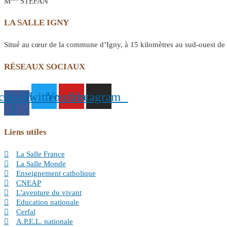
M
STEFAN
LA SALLE IGNY
Situé au cœur de la commune d’Igny, à 15 kilomètres au sud-ouest de P
RÉSEAUX SOCIAUX
cebook-
Twitter
Youtube
Instagram
f
Liens utiles
La Salle France
La Salle Monde
Enseignement catholique
CNEAP
L'aventure du vivant
Education nationale
Cerfal
A.P.E.L. nationale