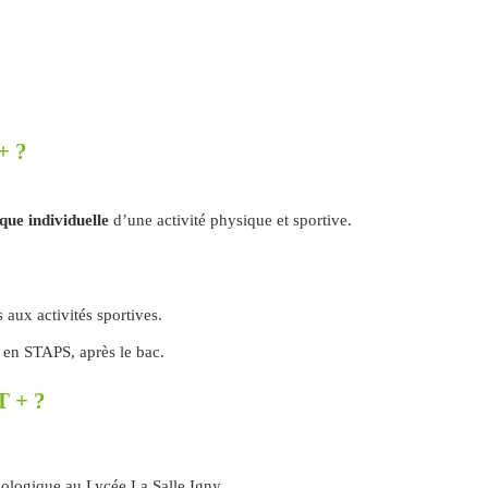
+ ?
que individuelle
d’une activité physique et sportive.
 aux activités sportives.
n en STAPS, après le bac.
 + ?
nologique au Lycée La Salle Igny.