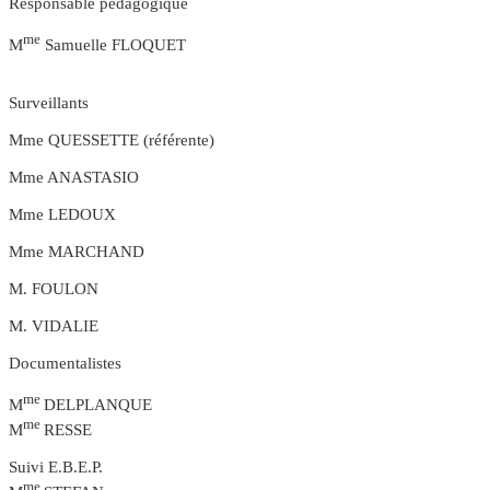
Responsable pédagogique
me
M
Samuelle FLOQUET
Surveillants
Mme QUESSETTE (référente)
Mme ANASTASIO
Mme LEDOUX
Mme MARCHAND
M. FOULON
M. VIDALIE
Documentalistes
me
M
DELPLANQUE
me
M
RESSE
Suivi E.B.E.P.
me